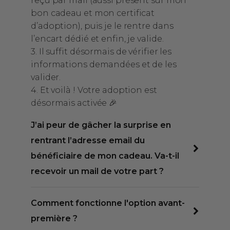
reçu par mail (aussi présent sur mon
bon cadeau et mon certificat
d’adoption), puis je le rentre dans
l’encart dédié et enfin, je valide.
3. Il suffit désormais de vérifier les
informations demandées et de les
valider.
4. Et voilà ! Votre adoption est
désormais activée 🎉
J’ai peur de gâcher la surprise en
rentrant l’adresse email du
bénéficiaire de mon cadeau. Va-t-il
recevoir un mail de votre part ?
Comment fonctionne l'option avant-
première ?