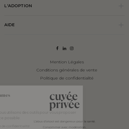
L'ADOPTION
AIDE
Mention Légales
Conditions générales de vente
Politique de confidentialité
Bonjour, nous sommes
les Cookies !
Chez Cuvée Privée, nous utilisons des outils pour vous proposer
la meilleure expérience possible.
L’abus d’alcool est dangereux pour la santé.
Consulter notre politique de confidentialité
Consommer avec modération.