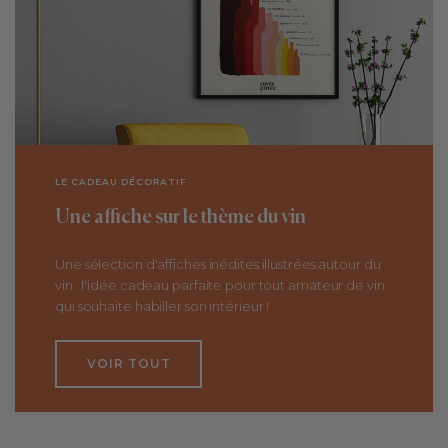
LE CADEAU DÉCORATIF
Une affiche sur le thème du vin
Une sélection d'affiches inédites illustrées autour du
vin : l'idée cadeau parfaite pour tout amateur de vin
qui souhaite habiller son intérieur !
VOIR TOUT