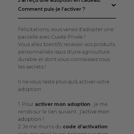
J’ai reçu une adoption en cadeau.
Google) In 2019 we discovered
Excell
Comment puis-je l’activer ?
Cuvee Privee. Undoubtedly we
lovers
to my
adopt vines but we also adopted
the gr
Félicitations, vous venez d'adopter une
llent
the company .. this unique and
wines a
parcelle avec Cuvée Privée !
extraordinary concept .. this quality
mentio
Vous allez bientôt recevoir vos produits
e and
of service and customer
sales 
personnalisés issus d'une agriculture
us to
relationship which is a model of
the em
durable et dont vous connaissez tous
d
excellence. We are won over and
start-
les secrets !
iscover
highly recommend this company.
succee
th
You do honor to French know-how.
Il ne vous reste plus qu'à activer votre
you for
THANKS .
adoption :
ful
1. Pour
activer mon adoption
, je me
rends sur le lien suivant :
j'active mon
adoption !
2. Je me munis du
code d’activation