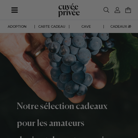
Aller
au
contenu
principal
ADOPTION
CARTE CADEAU
CAVE
CADEAUX 🎁
Notre sélection cadeaux
pour les amateurs