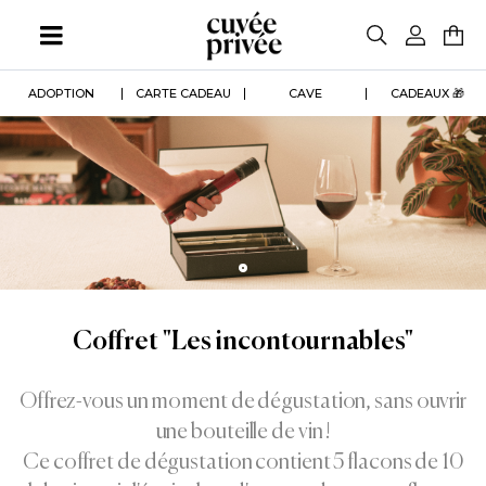
Aller
au
contenu
principal
ADOPTION
CARTE CADEAU
CAVE
CADEAUX 🎁
Coffret "Les incontournables"
Offrez-vous un moment de dégustation, sans ouvrir
une bouteille de vin !
Ce coffret de dégustation contient 5 flacons de 10