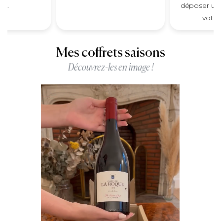
ce.
déposer un 
votre
Mes coffrets saisons
Découvrez-les en image !