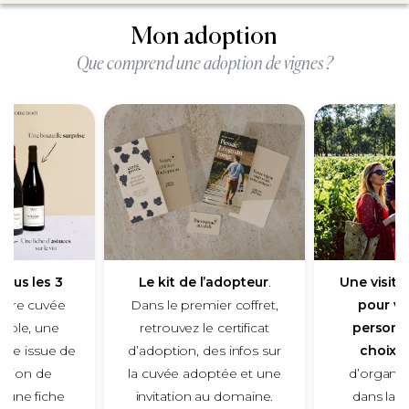
Mon adoption
Que comprend une adoption de vignes ?
tous les 3
Le kit de l’adopteur
.
Une visit
otre cuvée
Dans le premier coffret,
pour vo
sable, une
retrouvez le certificat
personn
rise issue de
d’adoption, des infos sur
choix
. 
ection de
la cuvée adoptée et une
d’organis
 une fiche
invitation au domaine.
dans la r