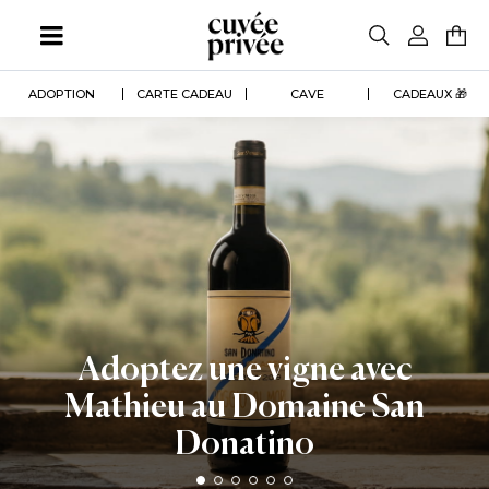
Aller
au
contenu
principal
ADOPTION
CARTE CADEAU
CAVE
CADEAUX 🎁
Adoptez une vigne avec
Mathieu au Domaine San
Donatino