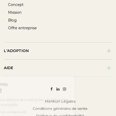
Concept
Mission
Blog
Offre entreprise
L'ADOPTION
AIDE
Bonjour, nous sommes
les Cookies !
Chez Cuvée Privée, nous utilisons des outils pour vous proposer
Mention Légales
la meilleure expérience possible.
Conditions générales de vente
Consulter notre politique de confidentialité
Politique de confidentialité