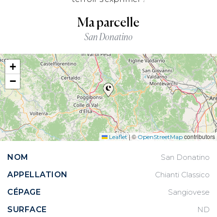
Ma parcelle
San Donatino
+
−
|
©
contributors
Leaflet
OpenStreetMap
NOM
San Donatino
APPELLATION
Chianti Classico
CÉPAGE
Sangiovese
SURFACE
ND