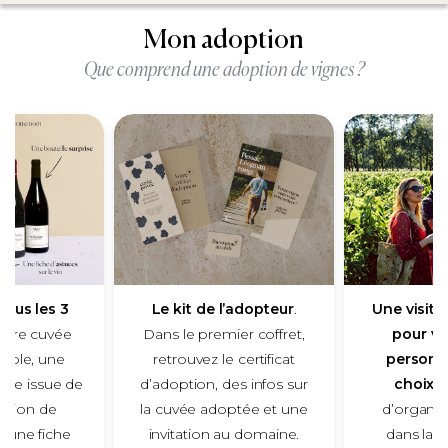
Mon adoption
Que comprend une adoption de vignes ?
tous les 3
Le kit de l’adopteur
.
Une visit
otre cuvée
Dans le premier coffret,
pour vo
sable, une
retrouvez le certificat
personn
rise issue de
d’adoption, des infos sur
choix
. 
ection de
la cuvée adoptée et une
d’organis
 une fiche
invitation au domaine.
dans la r