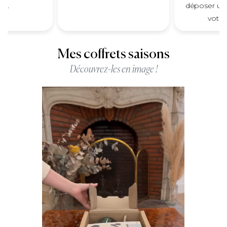
ce.
déposer un 
votre
Mes coffrets saisons
Découvrez-les en image !