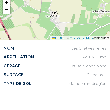
+
−
|
©
contributors
Leaflet
OpenStreetMap
NOM
Les Chétives Terres
APPELLATION
Pouilly-Fumé
CÉPAGE
100% sauvignon blanc
SURFACE
2 hectares
TYPE DE SOL
Marne kimméridgien