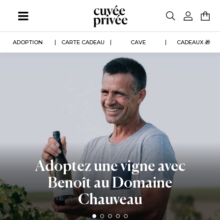
Aller
au
contenu
principal
ADOPTION
CARTE CADEAU
CAVE
CADEAUX 🎁
Adoptez une vigne avec
Benoît au Domaine
Chauveau