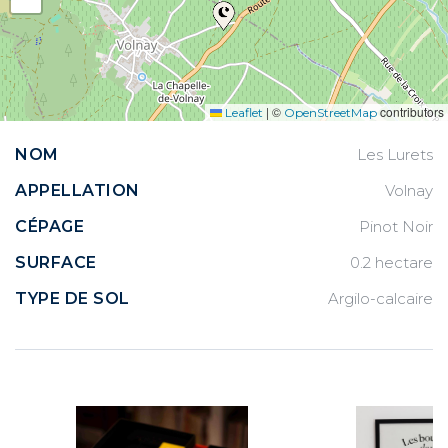
|
©
contributors
Leaflet
OpenStreetMap
NOM
Les Lurets
APPELLATION
Volnay
CÉPAGE
Pinot Noir
SURFACE
0.2 hectare
TYPE DE SOL
Argilo-calcaire