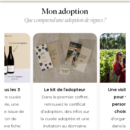
Mon adoption
Que comprend une adoption de vignes ?
tous les 3
Le kit de l’adopteur
.
Une visit
otre cuvée
Dans le premier coffret,
pour vo
sable, une
retrouvez le certificat
personn
rise issue de
d’adoption, des infos sur
choix
. 
ection de
la cuvée adoptée et une
d’organis
 une fiche
invitation au domaine.
dans la r