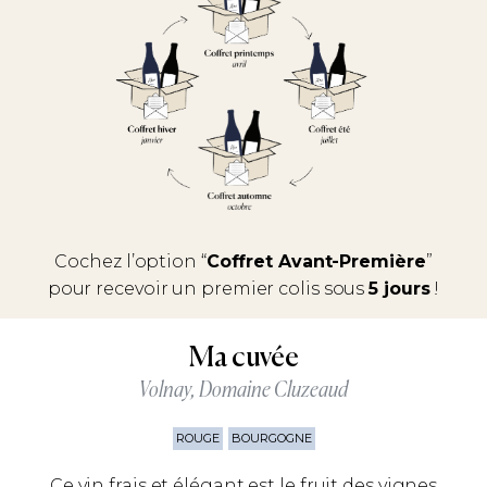
Cochez l’option “
Coffret Avant-Première
”
pour recevoir un premier colis sous
5 jours
!
Ma cuvée
Volnay, Domaine Cluzeaud
ROUGE
BOURGOGNE
Ce vin frais et élégant est le fruit des vignes