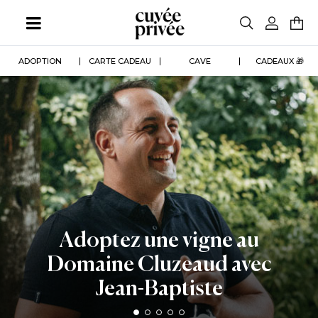
Aller
au
contenu
principal
ADOPTION
CARTE CADEAU
CAVE
CADEAUX 🎁
Adoptez une vigne au
Domaine Cluzeaud avec
Jean-Baptiste