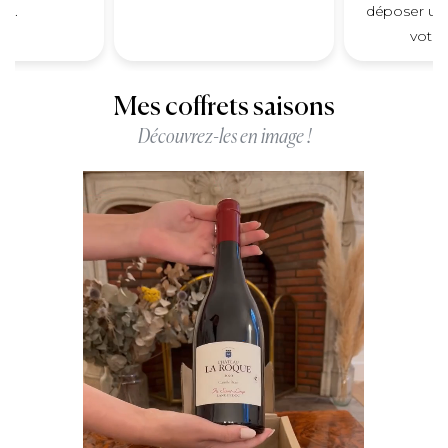
ce.
déposer un 
votre
Mes coffrets saisons
Découvrez-les en image !