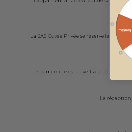
Il appartient à l’utilisateur de ce site 
de conta
La SAS Cuvée Privée se réserve le droit de
Le parrainage est ouvert à tous les util
La réception