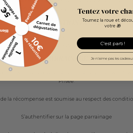
de prendre toutes les mesures appropriées de façon à pr
Tentez votre cha
mination par d’éventuels virus circulant sur le réseau 
Tournez la roue et déco
MODIFICATION DU SITE
votre 🎁
 modifier ou de corriger le contenu de ce site et cett
C'est parti !
préavis.
PARRAINAGE
Je n'aime pas les cadeau
isateurs ayant acheté une adoption de vigne Cuvée Privé
Privée.
 de la récompense est soumise au respect des condition
S’authentifier sur la page parrainage