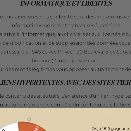
INFORMATIQUE ET LIBERTÉS
formulaires présents sur le site sont destinés exclusi
informations ne seront transmises à des tiers.
elative à l’informatique, aux fichiers et aux libertés, 
s, de modification et de suppression des données vou
adressant à : SAS Cuvée Privée - 30 Boulevard de Sébast
bonjour@cuvee-privee.com
.
r des motifs légitimes, vous opposer au traitement d
LIENS HYPERTEXTES AVEC DES SITES TIER
e contenu des sites tiers. L’existence d’un lien hyper
 en aucune manière le contrôle du contenu du site tiers
EXONÉRATION DE RESPONSABILITÉ
Déjà 1815 gagnants