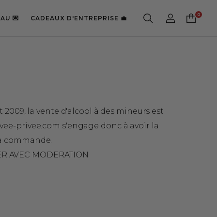
AU 💌
CADEAUX D'ENTREPRISE 💼
t 2009, la vente d'alcool à des mineurs est
vee-privee.com s'engage donc à avoir la
e la commande.
ER AVEC MODERATION