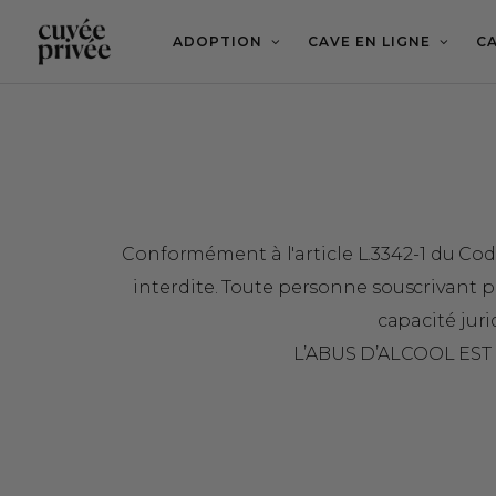
Aller
au
contenu
ADOPTION
CAVE EN LIGNE
CA
principal
Conformément à l'article L.3342-1 du Code 
interdite. Toute personne souscrivant 
capacité juri
L’ABUS D’ALCOOL E