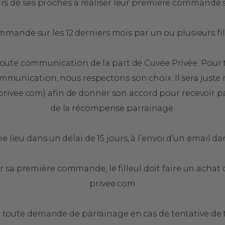
urs de ses proches à réaliser leur première commande
ommande sur les 12 derniers mois par un ou plusieurs fil
 toute communication de la part de Cuvée Privée. Pour 
ommunication, nous respectons son choix. Il sera juste 
privee.com
) afin de donner son accord pour recevoir p
de la récompense parrainage.
 lieu dans un délai de 15 jours, à l’envoi d’un email d
ur sa première commande, le filleul doit faire un acha
privee.com
er toute demande de parrainage en cas de tentative de tr