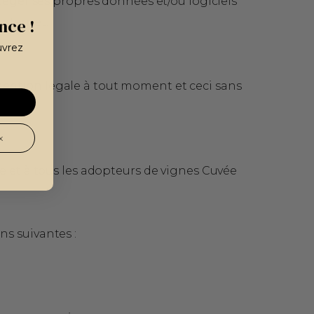
otéger ses propres données et/ou logiciels
nce !
Internet.
uvrez
e mention légale à tout moment et ceci sans
x
e et à tous les adopteurs de vignes Cuvée
s suivantes :