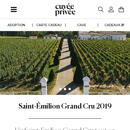
Aller
au
contenu
principal
ADOPTION
CARTE CADEAU
CAVE
CADEAUX 🎁
Saint-Émilion Grand Cru 2019