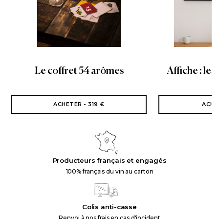
Le coffret 54 arômes
Affiche : les
ACHETER - 319 €
ACHE
Producteurs français et engagés
100% français du vin au carton
Colis anti-casse
Renvoi à nos frais en cas d'incident