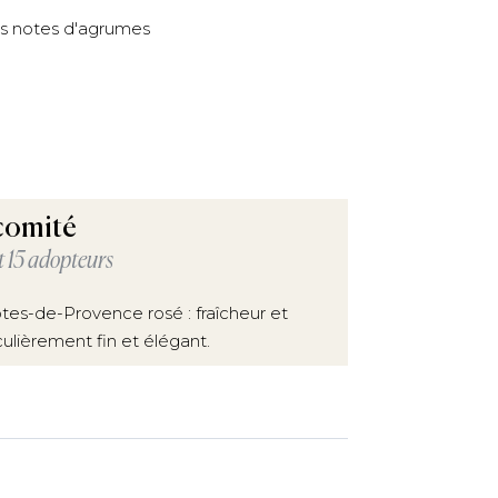
des notes d'agrumes
 comité
t 15 adopteurs
tes-de-Provence rosé : fraîcheur et
culièrement fin et élégant.