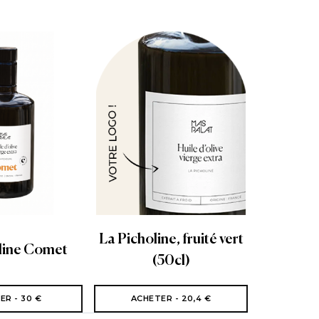
La Picholine, fruité vert
line Comet
(50cl)
ER - 30 €
ACHETER - 20,4 €