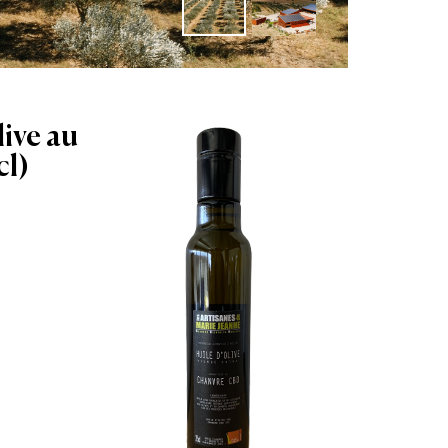
T
live au
l)