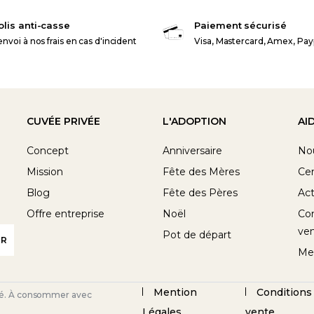
olis anti-casse
Paiement sécurisé
nvoi à nos frais en cas d'incident
Visa, Mastercard, Amex, Pay
CUVÉE PRIVÉE
L'ADOPTION
AI
Concept
Anniversaire
No
Mission
Fête des Mères
Cen
Blog
Fête des Pères
Act
Offre entreprise
Noël
Con
ve
Pot de départ
Me
Mention
Conditions
nté. À consommer avec
Légales
vente