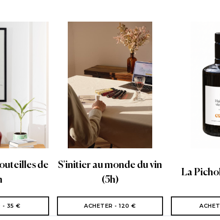
bouteilles de
S'initier au monde du vin
La Picho
n
(5h)
- 35 €
ACHETER - 120 €
ACHET