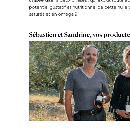
utilisée dite "à deux phases", qui exclut toute 
potentiel gustatif et nutritionnel de cette huile 
saturés et en oméga 9.
Sébastien et Sandrine, vos product