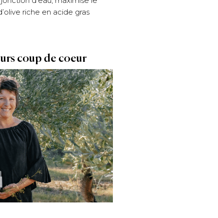
adjonction d’eau, maximise le
d’olive riche en acide gras
eurs coup de coeur