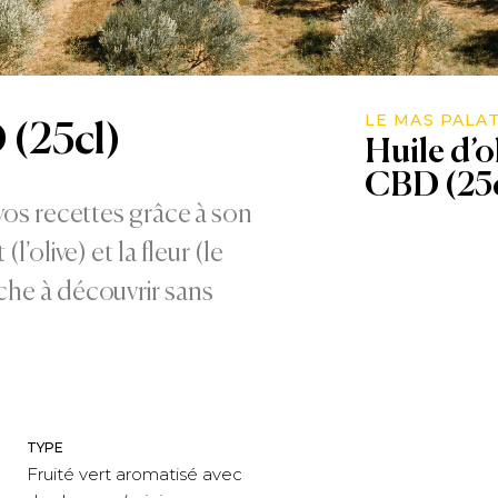
LE MAS PALA
 (25cl)
Huile d’o
CBD (25c
 vos recettes grâce à son
l’olive) et la fleur (le
che à découvrir sans
TYPE
Fruité vert aromatisé avec