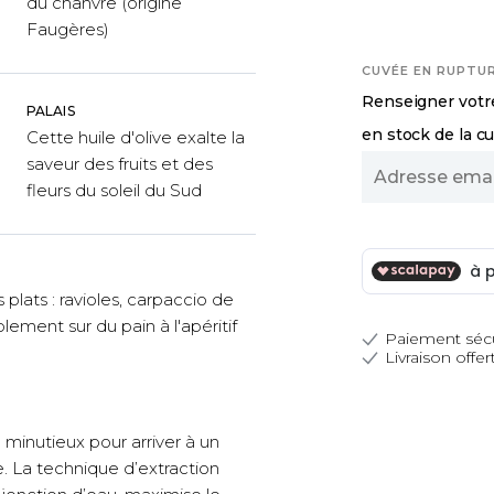
du chanvre (origine
Faugères)
CUVÉE EN RUPTU
Renseigner votre
PALAIS
en stock de la c
Cette huile d'olive exalte la
saveur des fruits et des
Adresse
fleurs du soleil du Sud
email
s plats : ravioles, carpaccio de
ement sur du pain à l'apéritif
Paiement séc
Livraison offer
il minutieux pour arriver à un
re. La technique d’extraction