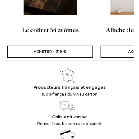
Le coffret 54 arômes
Affiche : les
ACHETER - 319 €
ACHE
Producteurs français et engagés
100% français du vin au carton
Colis anti-casse
Renvoi à nos frais en cas d'incident