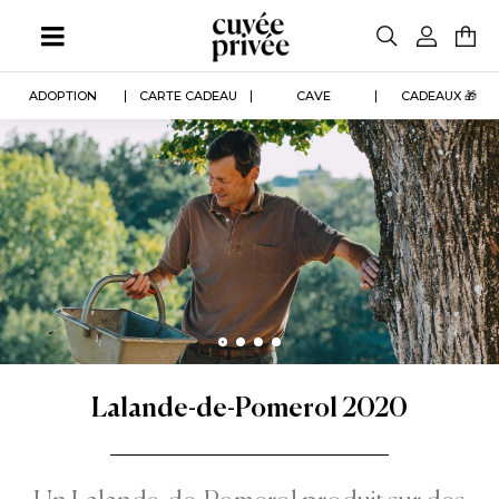
Aller
au
contenu
principal
ADOPTION
CARTE CADEAU
CAVE
CADEAUX 🎁
Lalande-de-Pomerol 2020