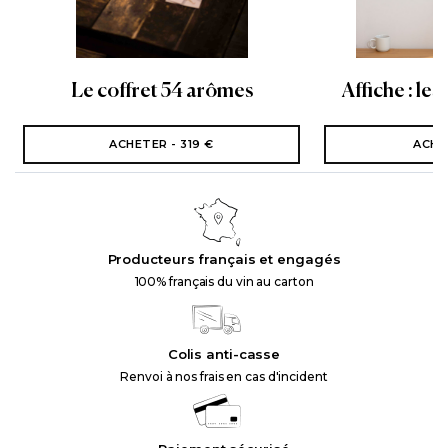
Le coffret 54 arômes
Affiche : les
ACHETER - 319 €
ACHE
Producteurs français et engagés
100% français du vin au carton
Colis anti-casse
Renvoi à nos frais en cas d'incident