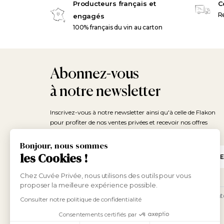
Producteurs français et
C
Re
engagés
100% français du vin au carton
Abonnez-vous
à notre newsletter
Inscrivez-vous à notre newsletter ainsi qu'à celle de Flakon
pour profiter de nos ventes privées et recevoir nos offres
promotionnelles !
Bonjour, nous sommes
Email
les Cookies !
Chez Cuvée Privée, nous utilisons des outils pour vous
proposer la meilleure expérience possible.
L'abus d'alcool est dangereux pour la sa
Consulter notre politique de confidentialité
modération.
Consentements certifiés par