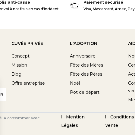
olis anti-casse
Paiement sécurisé
nvoi à nos frais en cas d'incident
Visa, Mastercard, Amex, Pay
CUVÉE PRIVÉE
L'ADOPTION
AI
Concept
Anniversaire
No
Mission
Fête des Mères
Cen
Blog
Fête des Pères
Act
Offre entreprise
Noël
Con
ve
Pot de départ
Me
Mention
Conditions
nté. À consommer avec
Légales
vente