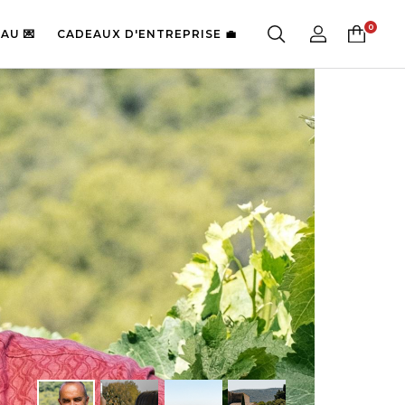
AU 💌
CADEAUX D'ENTREPRISE 💼