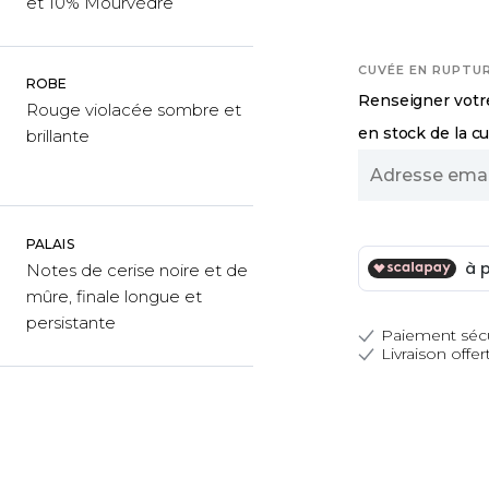
et 10% Mourvèdre
CUVÉE EN RUPTU
ROBE
Renseigner votre
Rouge violacée sombre et
en stock de la c
brillante
Adresse
email
PALAIS
Notes de cerise noire et de
mûre, finale longue et
persistante
Paiement séc
Livraison offer