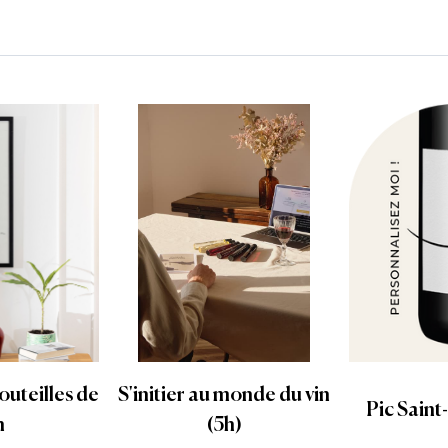
bouteilles de
S'initier au monde du vin
Pic Sain
n
(5h)