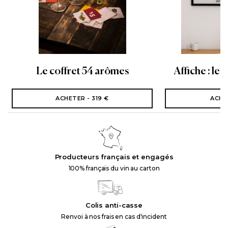
Le coffret 54 arômes
Affiche : les
ACHETER - 319 €
ACHE
Producteurs français et engagés
100% français du vin au carton
Colis anti-casse
Renvoi à nos frais en cas d'incident