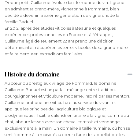
Depuis petit, Guillaume évolue dans le monde du vin. Il grandit
en admirant sa grand-mère, vigneronne à Pommard, bien
décidé à devenir la sixième génération de vignerons de la
famille Baduel.
En 2012, après des études viticoles à Beaune et quelques
expériences professionnelles en France et à l'étranger,
Guillaume âgé de seulement 22 ans prend une décision
déterminante : récupérer les terres viticoles de sa grand-mère
et faire perdurer les traditions familiales.
Histoire du domaine
Au cœur du prestigieux village de Pommard, le domaine
Guillaume Baduel est un parfait mélange entre traditions
bourguignonnes et viticulture moderne. Inspiré par ses mentors,
Guillaume pratique une viticulture au service du vivant et
applique les principes de l'agriculture biologique et
biodynamique : il suit le calendrier lunaire à la vigne, comme au
chai, laboure les sols avec son cheval comtois et vendange
exclusivement à la main. Un domaine à taille humaine, où l'on se
sent "comme à la maison" au cœur d'une des appellations les