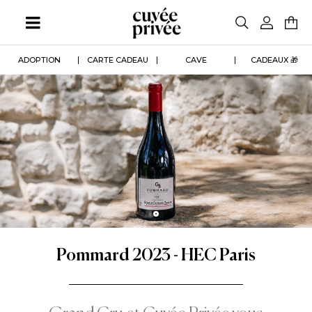
Aller
au
contenu
principal
ADOPTION
CARTE CADEAU
CAVE
CADEAUX 🎁
Pommard 2023 - HEC Paris