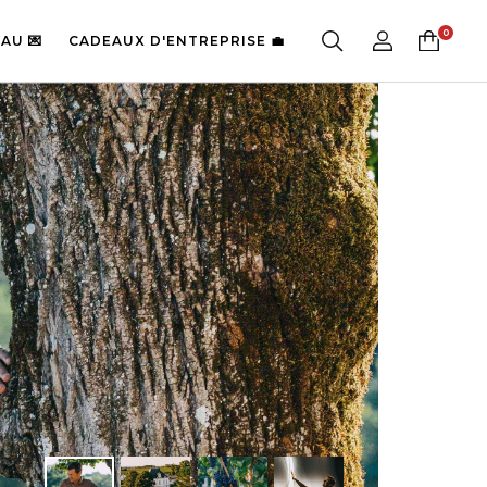
AU 💌
CADEAUX D'ENTREPRISE 💼