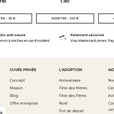
vin
(5h)
ER - 35 €
ACHETER - 120 €
olis anti-casse
Paiement sécurisé
nvoi à nos frais en cas d'incident
Visa, Mastercard, Amex, Pay
CUVÉE PRIVÉE
L'ADOPTION
AI
Concept
Anniversaire
No
Mission
Fête des Mères
Cen
Blog
Fête des Pères
Act
Offre entreprise
Noël
Con
ve
Pot de départ