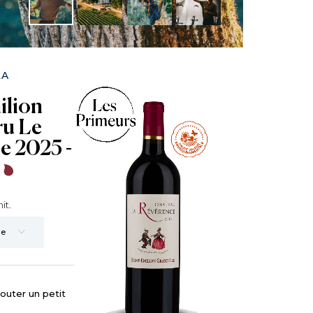
LA
ilion
ru Le
e 2025 -
s
nit.
outer un petit