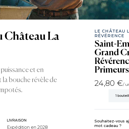
LE CHÂTEAU 
u Château La
RÉVÉRENCE
Saint-Em
Grand C
Révérenc
Primeur
 puissance et en
t la bouche révèle de
24,80 €
/ u
ompotés.
LIVRAISON
Souhaitez-vous aj
mot cadeau ?
Expédition en 2028