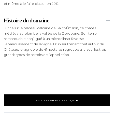
et même à le faire classer en 2012.
Histoire du domaine
Juché sur le plateau calcaire de Saint-Émilion, ce château
médiéval surplombe la vallée de la Dordogne. Son terroir
remarquable conjugué à un microclimat favorise
l'épanouissement de la vigne. D’un seul tenant tout autour du
Château, le vignoble de 41 hectares regroupe à lui seul les trois
grands types de terroirs de l’appellation.
AJOUTER AU PANIER - 79,50 €