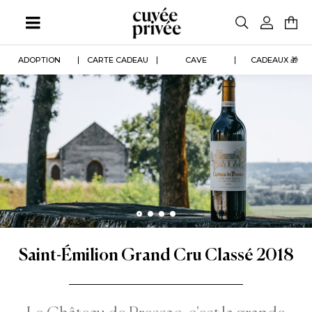
Aller
au
contenu
principal
ADOPTION
CARTE CADEAU
CAVE
CADEAUX 🎁
Saint-Émilion Grand Cru Classé 2018