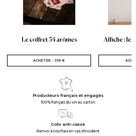
Le coffret 54 arômes
Affiche : les
ACHETER - 319 €
ACHE
Producteurs français et engagés
100% français du vin au carton
Colis anti-casse
Renvoi à nos frais en cas d'incident