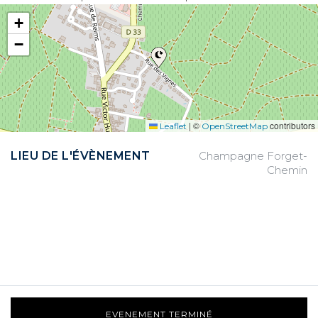
+
−
|
©
contributors
Leaflet
OpenStreetMap
LIEU DE L'ÉVÈNEMENT
Champagne Forget-
Chemin
EVENEMENT TERMINÉ