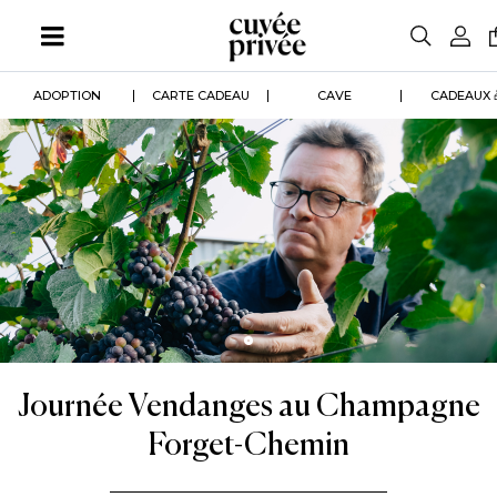
Aller
au
contenu
principal
ADOPTION
CARTE CADEAU
CAVE
CADEAUX 
Journée Vendanges au Champagne
Forget-Chemin