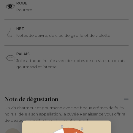
ROBE
Pourpre
NEZ
Notes de poivre, de clou de girofle et de violette
PALAIS
Jolie attaque fruitée avec des notes de cassis et un palais
gourmand et intense.
Note de dégustation
Un vin charmeur et gourmand avec de beaux arômes de fruits
noirs. Fidèle à son appellation, la cuvée Renaissance vous offrira
de beaux moments de partage entre amis !