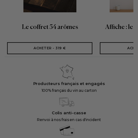
Le coffret 54 arômes
Affiche : les
ACHETER - 319 €
ACHE
Producteurs français et engagés
100% français du vin au carton
Colis anti-casse
Renvoi à nos frais en cas d'incident