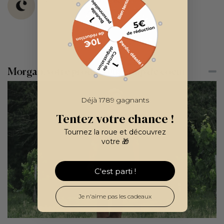
Le comité des adopteurs
Notre œnologue et 15 adopteurs de vigne
Morgan, votre producteur coup de coeur
Déjà 1789 gagnants
Tentez votre chance !
Tournez la roue et découvrez
votre 🎁
C'est parti !
Je n'aime pas les cadeaux