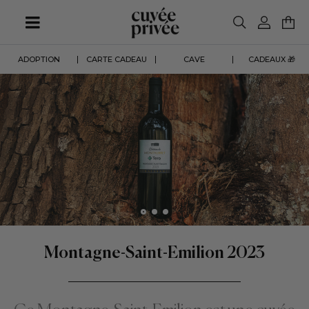
Aller
au
contenu
principal
ADOPTION
CARTE CADEAU
CAVE
CADEAUX 🎁
Montagne-Saint-Emilion 2023