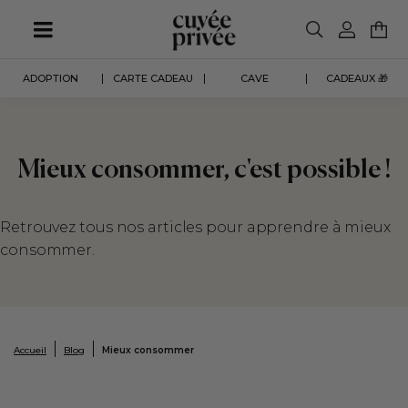
Aller
au
contenu
principal
ADOPTION
CARTE CADEAU
CAVE
CADEAUX 🎁
Mieux consommer, c'est possible !
Retrouvez tous nos articles pour apprendre à mieux
consommer.
Accueil
Blog
Mieux consommer