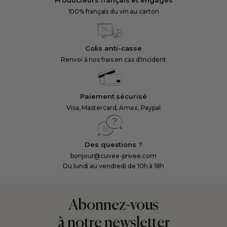
d’exception
Producteurs français et engagés
questions
terroirs
et
100% français du vin au carton
et
qu'on
t
et aux
histoires
adoption
se
styles
captivantes,
de
pose
de vins
certains
Colis anti-casse
vigne
sans
recherchés.
livres
Renvoi à nos frais en cas d'incident
pour
vraiment
Tour
ont le
surprendre
savoir
d’horizon
pouvoir
un
par où
des
de
Paiement sécurisé
papa
commencer.
principales
Visa, Mastercard, Amex, Paypal
changer
amateur
Combien
méthodes…
votre
de vin.
de
et des
regard
bouteilles
Des questions ?
régions
sur le
bonjour@cuvee-privee.com
?
où
vin.
Du lundi au vendredi de 10h à 18h
Quels
elles
Découvrez
vins ?
façonnent
8
Dans
les
ouvrages
Abonnez-vous
quel
paysages
incontournables
à notre newsletter
ordre
s
viticoles.
pour