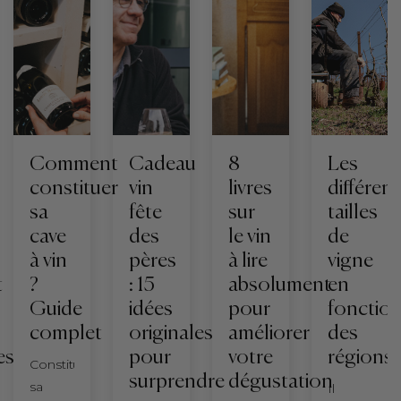
Comment
Cadeau
8
Les
constituer
vin
livres
différen
sa
fête
sur
tailles
cave
des
le vin
de
à vin
pères
à lire
vigne
t
?
: 15
absolument
en
Guide
idées
pour
fonctio
complet
originales
améliorer
des
es
pour
votre
régions
Constituer
surprendre
dégustation
sa
Il