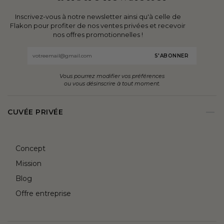
les
explorer
Inscrivez-vous à notre newsletter ainsi qu'à celle de
boire ?
les
Flakon pour profiter de nos ventes privées et recevoir
Comment
terroirs,
nos offres promotionnelles !
les
les
Email
ranger
accords
?
et
Vous pourrez modifier vos préférences
Ce
l’univers
ou vous désinscrire à tout moment.
guide
r
fascinant
répond
des
CUVÉE PRIVÉE
à
vignerons.
toutes
ces
Concept
questions.
Mission
Blog
Offre entreprise