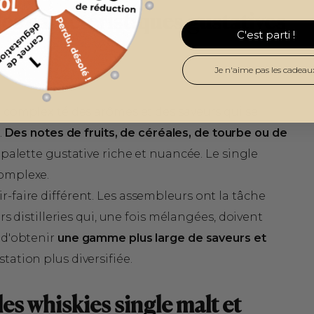
des caractéristiques gustatives
C'est parti !
Je n'aime pas les cadeau
 complexité des arômes et des saveurs qui se
.
Des notes de fruits, de céréales, de tourbe ou de
palette gustative riche et nuancée. Le single
complexe.
faire différent. Les assembleurs ont la tâche
rs distilleries qui, une fois mélangées, doivent
 d'obtenir
une gamme plus large de saveurs et
tation plus diversifiée.
les whiskies single malt et