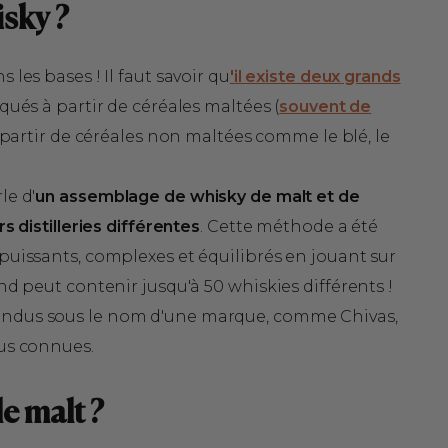
isky ?
les bases ! Il faut savoir qu
'il existe deux grands
qués à partir de céréales maltées (
souvent de
 partir de céréales non maltées comme le blé, le
le d'
un assemblage de whisky de malt et de
s distilleries différentes
. Cette méthode a été
puissants, complexes et équilibrés en jouant sur
nd peut contenir jusqu'à 50 whiskies différents
!
endus sous le nom d'une marque, comme Chivas,
lus connues.
le malt ?