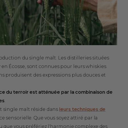
oduction du single malt. Les distilleries situées
 en Écosse, sont connues pour leurs whiskies
ons produisent des expressions plus douces et
nce du terroir est atténuée par la combinaison de
es
.
et single malt réside dans
leurs techniques de
ce sensorielle. Que vous soyez attiré par la
 ou que vous préfériez l'harmonie complexe des