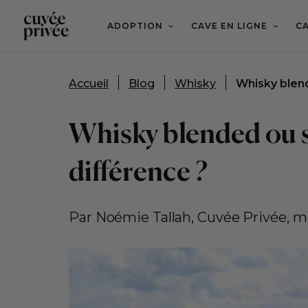
Aller
au
contenu
ADOPTION
CAVE EN LIGNE
CA
principal
Accueil
Blog
Whisky
Whisky blend
Whisky blended ou s
différence ?
Par Noémie Tallah, Cuvée Privée, mi