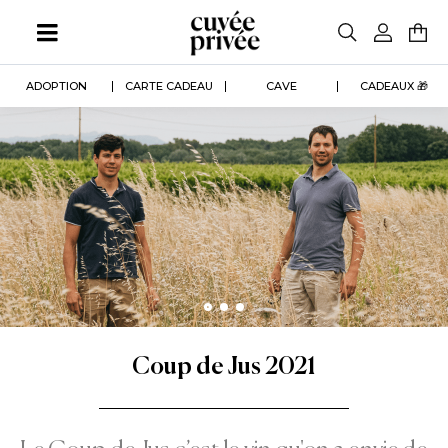
Aller
au
contenu
principal
ADOPTION
CARTE CADEAU
CAVE
CADEAUX 🎁
Coup de Jus 2021