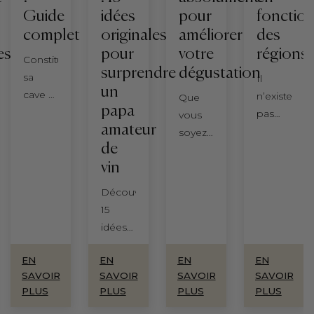
Guide
idées
pour
fonctio
complet
originales
améliorer
des
es
pour
votre
régions
Constituer
surprendre
dégustation
sa
Il
un
cave à
n’existe
Que
papa
vin,
pas
vous
amateur
c'est
une
soyez
de
l'un
seule
novice
vin
des
manière
ou
plaisirs
de
passionné
Découvrez
les
tailler
de vin,
15
plus
la
enrichir
idées
durables
vigne,
vos
de
pour
mais
connaissances
EN
EN
EN
EN
cadeau
un
une
transforme
SAVOIR
SAVOIR
SAVOIR
SAVOIR
vin fête
amateur.
multitude
votre
PLUS
PLUS
PLUS
PLUS
des
C'est
de
dégustation.