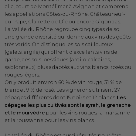
elle, court de Montélimar à Avignon et comprend
les appellations Côtes-du-Rhône, Châteauneuf-
du-Pape, Clairette de Die ou encore Gigondas.
La Vallée du Rhône regroupe cinq types de sol,
une grande diversité qui donne aux vins des goûts
très variés. On distingue les sols caillouteux
(galets, argile) qui offrent d’excellents vins de
garde, des sols loessiques (argilo-calcaires,
sablonneux) plus adaptés aux vins blancs, rosés ou
rouges légers.
On y produit environ 60 % de vin rouge, 31 % de
blanc et 9 % de rosé. Les vignerons utilisent 27
cépages différents dont 15 noirs et 12 blancs.
Les
cépages les plus cultivés sont la syrah, le grenache
et le mourvèdre
pour les vins rouges, la marsanne
et la roussanne pour les vins blancs.
La Vallée du Rhône est aussi réputée pour être