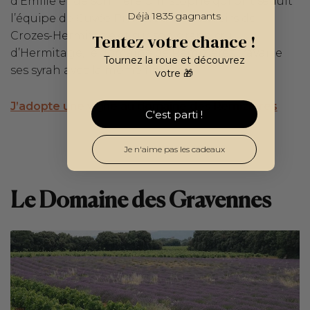
d’Emilie et de son frère Christophe qui ont séduit
Déjà 1835 gagnants
l’équipe de Cuvée Privée. Sur ses terroirs de
Crozes-Hermitage et sur son grand cru
Tentez votre chance !
d’Hermitage, le domaine de Remizières travaille
Tournez la roue et découvrez
ses syrah avec la même finesse.
votre 🎁
J’adopte une vigne au domaine des Remizières
C'est parti !
Je n'aime pas les cadeaux
Le Domaine des Gravennes