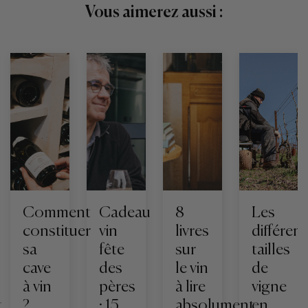
Vous aimerez aussi :
Comment
Cadeau
8
Les
constituer
vin
livres
différen
sa
fête
sur
tailles
cave
des
le vin
de
à vin
pères
à lire
vigne
t
?
: 15
absolument
en