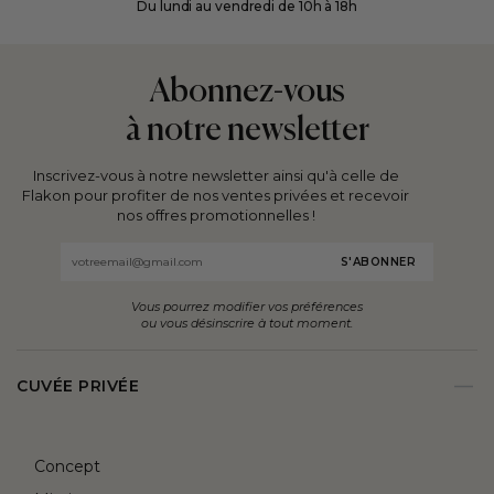
Du lundi au vendredi de 10h à 18h
Quels
elles
Découvrez
vins ?
façonnent
8
Dans
les
ouvrages
Abonnez-vous
quel
paysages
incontournables
à notre newsletter
ordre
s
viticoles.
pour
les
explorer
Inscrivez-vous à notre newsletter ainsi qu'à celle de
boire ?
les
Flakon pour profiter de nos ventes privées et recevoir
Comment
terroirs,
nos offres promotionnelles !
les
les
Email
ranger
accords
?
et
Vous pourrez modifier vos préférences
Ce
l’univers
ou vous désinscrire à tout moment.
guide
r
fascinant
répond
des
CUVÉE PRIVÉE
à
vignerons.
toutes
ces
Concept
questions.