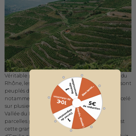
Véritable pays de cocagne près des méandres du
Rhône, les 35 hectares de ce domaine familial sont
peuplés de vignes et d'arbres fruitiers,
notamment d’abricotiers. Le vignoble est morcelé
sur plusieurs des plus belles communes de la
Vallée du Rhône, avec de nombreuses petites
parcelles parsemées sur différents terroirs. C’est
cette grande diversité et le travail de précision