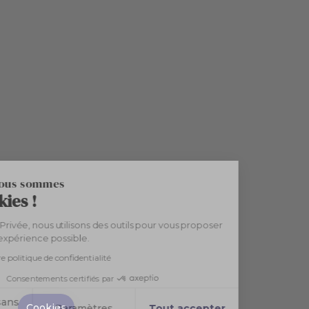
Bonjour, nous sommes
les Cookies !
Chez Cuvée Privée, nous utilisons des outils pour vous proposer
la meilleure expérience possible.
Consulter notre politique de confidentialité
Consentements certifiés par
Continuer sans
Cookies
Paramètres
Tout accepter