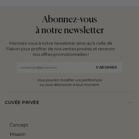
vins ?
façonnent
8
Dans
les
ouvrages
Abonnez-vous
quel
paysages
incontournables
à notre newsletter
ordre
s
viticoles.
pour
les
explorer
Inscrivez-vous à notre newsletter ainsi qu'à celle de
boire ?
les
Flakon pour profiter de nos ventes privées et recevoir
Comment
terroirs,
nos offres promotionnelles !
les
les
Email
ranger
accords
?
et
Vous pourrez modifier vos préférences
Ce
l’univers
ou vous désinscrire à tout moment.
guide
r
fascinant
répond
des
CUVÉE PRIVÉE
à
vignerons.
toutes
ces
Concept
questions.
Mission