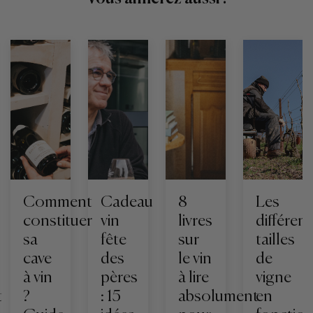
Comment
Cadeau
8
Les
constituer
vin
livres
différen
sa
fête
sur
tailles
cave
des
le vin
de
à vin
pères
à lire
vigne
t
?
: 15
absolument
en