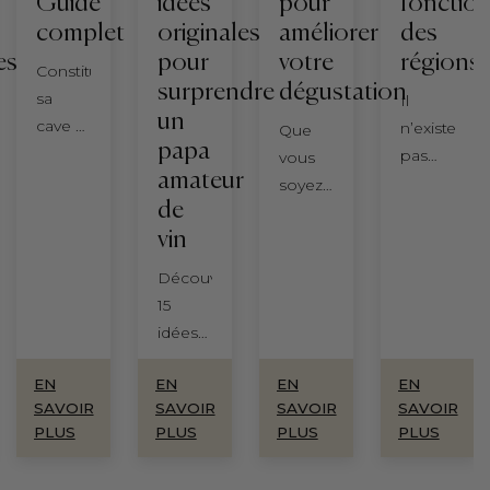
Guide
idées
pour
fonctio
complet
originales
améliorer
des
es
pour
votre
régions
Constituer
surprendre
dégustation
sa
Il
un
cave à
n’existe
Que
papa
vin,
pas
vous
amateur
c'est
une
soyez
de
l'un
seule
novice
vin
des
manière
ou
plaisirs
de
passionné
Découvrez
les
tailler
de vin,
15
plus
la
enrichir
idées
durables
vigne,
vos
de
pour
mais
connaissances
EN
EN
EN
EN
cadeau
un
une
transforme
SAVOIR
SAVOIR
SAVOIR
SAVOIR
vin fête
amateur.
multitude
votre
PLUS
PLUS
PLUS
PLUS
des
C'est
de
dégustation.
pères
aussi,
,
tailles
Entre