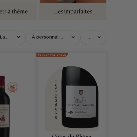
Les imparfaites
ets à thème
PERSONNALISABLE
Côtes-du-Rhône