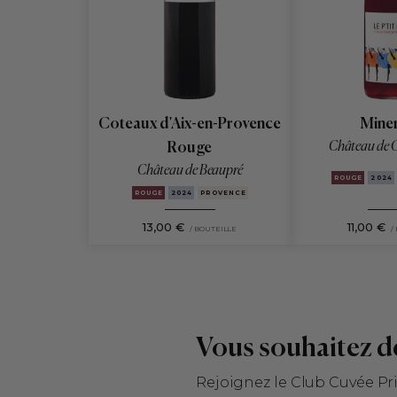
Coteaux d'Aix-en-Provence
Miner
Château de 
Rouge
Château de Beaupré
ROUGE
2024
ROUGE
2024
PROVENCE
13,00 €
11,00 €
/ BOUTEILLE
/
Afficher
plus
Vous souhaitez d
Rejoignez le Club Cuvée Pr