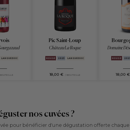
vois
Pic Saint-Loup
Bourgo
Gourgazaud
Château La Roque
Domaine Dés
LANGUEDOC
ROUGE
2023
LANGUEDOC
ROUGE
202
18,00 €
18,00 €
 BOUTEILLE
/ BOUTEILLE
éguster nos cuvées ?
ivée pour bénéficier d'une dégustation offerte chaqu