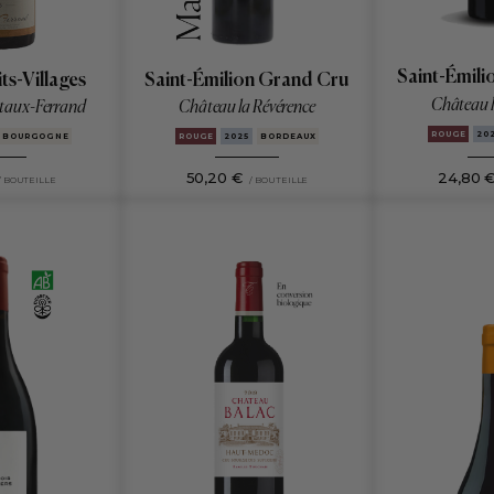
Saint-Émil
ts-Villages
Saint-Émilion Grand Cru
Château l
taux-Ferrand
Château la Révérence
ROUGE
20
BOURGOGNE
ROUGE
2025
BORDEAUX
50,20 €
24,80 
/ BOUTEILLE
/ BOUTEILLE