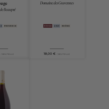
Domaine des Gravennes
uge
de Beaupré
22
PROVENCE
ROUGE
2021
RHÔNE
18,00 €
/ BOUTEILLE
/ BOUTEILLE