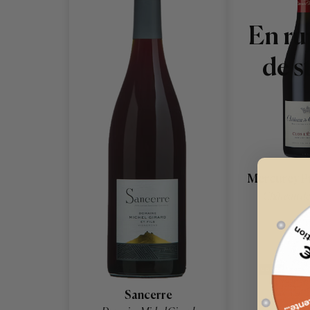
En ru
de s
Mercurey P
Château de
ROUGE
2023
Sancerre