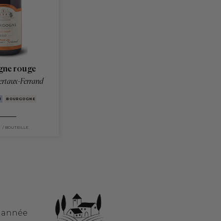
gne rouge
ertaux-Ferrand
3
BOURGOGNE
/ BOUTEILLE
e année