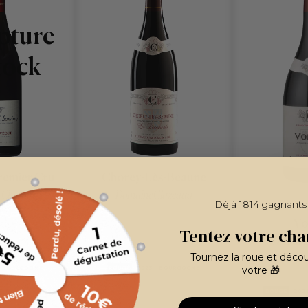
pture
tock
remier Cru
Chorey-Lès-Beaune
 Chamirey
Domaine Cluzeaud
Déjà 1814 gagnants
Vo
Tentez votre cha
Domaine
Tournez la roue et déco
votre 🎁
BOURGOGNE
ROUGE
2023
BOURGOGNE
ROUGE
202