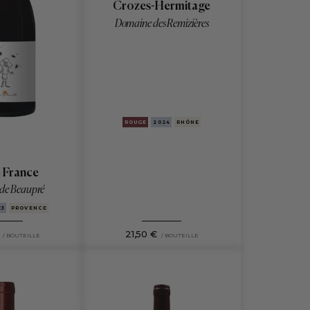
Crozes-Hermitage
Domaine des Remizières
ROUGE
2024
RHÔNE
e France
de Beaupré
23
PROVENCE
21,50 €
/ BOUTEILLE
/ BOUTEILLE