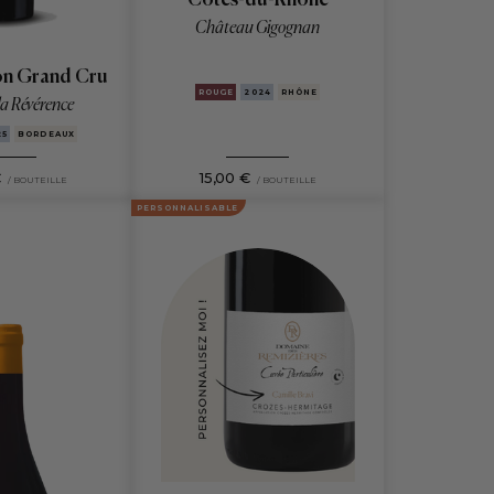
Château Gigognan
ion Grand Cru
ROUGE
2024
RHÔNE
a Révérence
25
BORDEAUX
€
15,00 €
/ BOUTEILLE
/ BOUTEILLE
PERSONNALISABLE