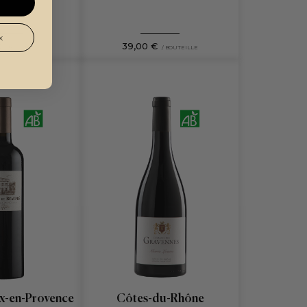
x
€
39,00 €
/ BOUTEILLE
/ BOUTEILLE
ix-en-Provence
Côtes-du-Rhône