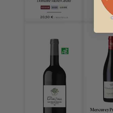
Domaine Michel Girard
ROUGE
2025
LOIRE
20,50 €
38,00 €
/ BOUTEILLE
Mercurey P