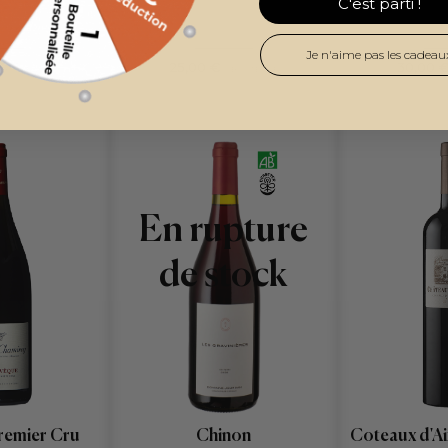
C'est parti !
Je n'aime pas les cadeau
25,00 €
30,00 
/ BOUTEILLE
/ BOUTEILLE
En rupture
de stock
Chinon
remier Cru
Coteaux d'A