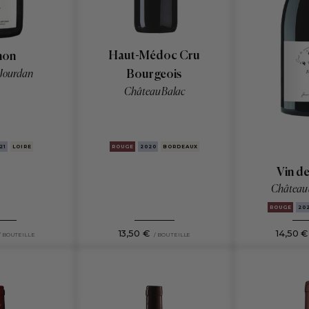
Haut-Médoc Cru
non
Jourdan
Bourgeois
Château Balac
ROUGE
2020
BORDEAUX
21
LOIRE
Vin d
Château 
ROUGE
20
14,50 €
13,50 €
/ BOUTEILLE
/ BOUTEILLE