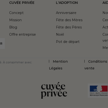
CUVÉE PRIVÉE
L'ADOPTION
AI
Concept
Anniversaire
No
Mission
Fête des Mères
Cen
Blog
Fête des Pères
Act
Offre entreprise
Noël
Con
ve
Pot de départ
Me
Mention
Conditions
nté. À consommer avec
Légales
vente
lisez vos Options
 vos paramètres de confidentialité, en garantissant l