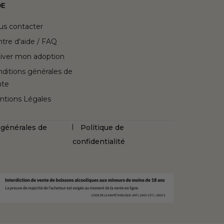
DE
us contacter
tre d'aide / FAQ
iver mon adoption
ditions générales de
nte
ntions Légales
 générales de
Politique de
confidentialité
a conformité avec les réglementations. Personnalisez 