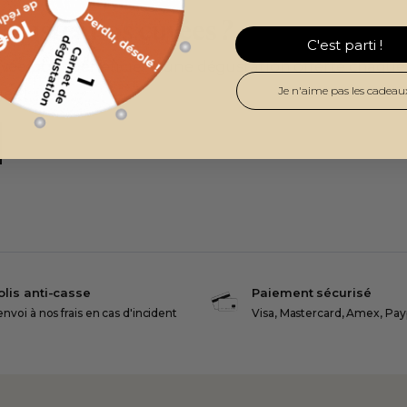
éguster nos cuvées ?
C'est parti !
ivée pour bénéficier d'une dégustation offerte chaqu
Je n'aime pas les cadeau
es !
olis anti-casse
Paiement sécurisé
nvoi à nos frais en cas d'incident
Visa, Mastercard, Amex, Pay