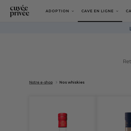
Aller
au
contenu
ADOPTION
CAVE EN LIGNE
CA
principal
Ret
Notre e-shop
Nos whiskies