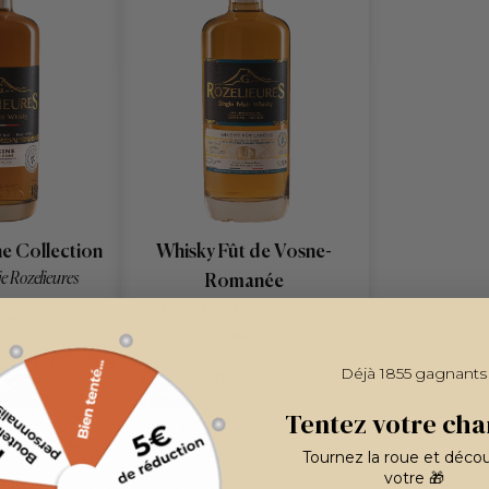
e Collection
Whisky Fût de Vosne-
ie Rozelieures
Romanée
Ferme Distillerie Rozelieures
AINE
LORRAINE
Déjà 1855 gagnants
65,00 €
/ BOUTEILLE
/ BOUTEILLE
Tentez votre cha
Tournez la roue et déco
votre 🎁