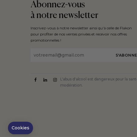
Abonnez-vous
à notre newsletter
Inscrivez-vous à notre newsletter ainsi qu'à celle de Flakon
pour profiter de nos ventes privées et recevoir nos offres
promotionnelles !
Email
L'abus d'alcool est dangereux pour la sa
modération.
Axeptio consent
Plateforme de Gestion du Consentement : Personna
Notre plateforme vous permet d'adapter et de gérer
Cookies