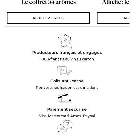
Le coffret 54 arômes
Affiche : les
ACHETER - 319 €
ACHE
Producteurs français et engagés
100% français du vin au carton
Colis anti-casse
Renvoi à nos frais en cas d'incident
Paiement sécurisé
Visa, Mastercard, Amex, Paypal