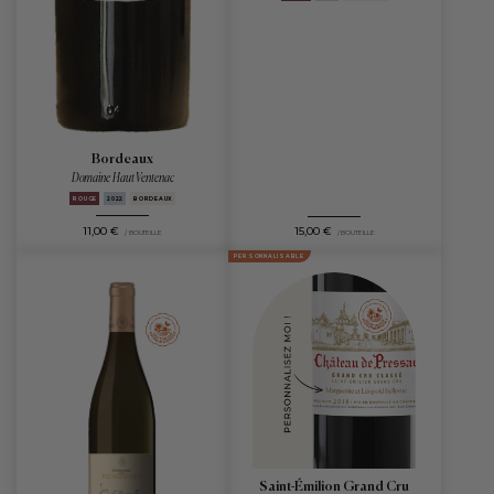
Bordeaux
Domaine Haut Ventenac
ROUGE
2022
BORDEAUX
11,00 €
15,00 €
/ BOUTEILLE
/ BOUTEILLE
PERSONNALISABLE
Saint-Émilion Grand Cru