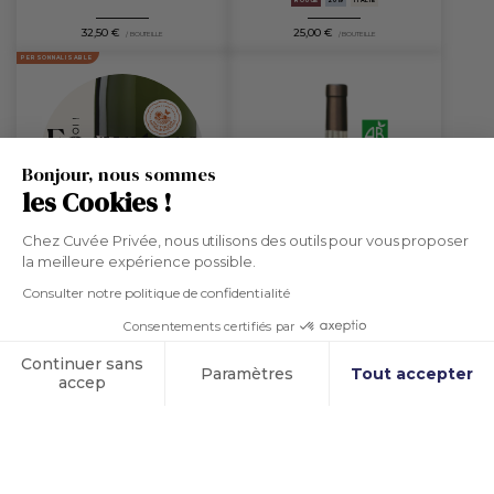
ROUGE
2019
ITALIE
32,50 €
25,00 €
/ BOUTEILLE
/ BOUTEILLE
PERSONNALISABLE
En rupture
de stock
Bonjour, nous sommes
les Cookies !
Chez Cuvée Privée, nous utilisons des outils pour vous proposer
la meilleure expérience possible.
Champagne 1er Cru
Consulter notre politique de confidentialité
Domaine Forget-Chemin
Consentements certifiés par
Coteaux d'Aix-en-Provence
Continuer sans
Cookies
Paramètres
Tout accepter
EFFERVESCENT
CHAMPAGNE
Rosé
accep
Château de Beaupré
Plateforme de Gestion du Consentement : Personnali
Axeptio consent
ROSÉ
2025
PROVENCE
Notre plateforme vous permet d'adapter et de gérer v
15,50 €
62,00 €
/ BOUTEILLE
/ BOUTEILLE