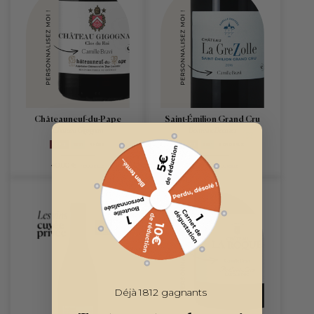
Châteauneuf-du-Pape
Saint-Émilion Grand Cru
Château Gigognan
Domaine Decazes
ROUGE
2021
RHÔNE
ROUGE
2021
BORDEAUX
40,00 €
29,00 €
/ BOUTEILLE
/ BOUTEILLE
PERSONNALISABLE
Déjà 1812 gagnants