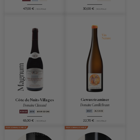
47,00 €
30,00 €
/ BOUTEILLE
/ BOUTEILLE
Gewurztraminer
Côte de Nuits-Villages
Domaine Camille Braun
Domaine Cluzeaud
2023
ALSACE
ROUGE
2019
BOURGOGNE
65,00 €
22,70 €
/ BOUTEILLE
/ BOUTEILLE
PERSONNALISABLE
PERSONNALISABLE