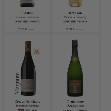
Chablis
Jurançon
Domaine Louis Moreau
Domaine de Cabarrouy
BLANC
2023
BOURGOGNE
BLANC
2022
SUD-OUEST
26,50 €
16,00 €
/ BOUTEILLE
/ BOUTEILLE
Crozes-Hermitage
Champagne
Domaine des Remizières
Champagne Faniel
ROUGE
2022
RHÔNE
EFFERVESCENT
CHAMPAGNE