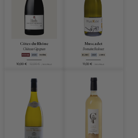
Muscadet
Côtes-du-Rhône
Domaine Bedouet
Château Gigognan
BLANC
2025
LOIRE
ROUGE
2024
RHÔNE
10,00 €
12,00 €
11,00 €
/ BOUTEILLE
/ BOUTEILLE