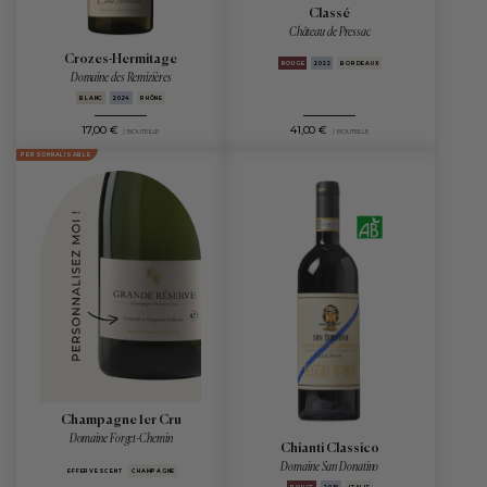
Classé
Château de Pressac
Crozes-Hermitage
ROUGE
2022
BORDEAUX
Domaine des Remizières
BLANC
2024
RHÔNE
17,00 €
41,00 €
/ BOUTEILLE
/ BOUTEILLE
PERSONNALISABLE
Champagne 1er Cru
Domaine Forget-Chemin
Chianti Classico
Domaine San Donatino
EFFERVESCENT
CHAMPAGNE