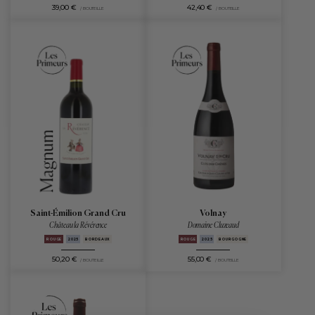
39,00 €
42,40 €
/ BOUTEILLE
/ BOUTEILLE
Saint-Émilion Grand Cru
Volnay
Château la Révérence
Domaine Cluzeaud
ROUGE
2025
BORDEAUX
ROUGE
2025
BOURGOGNE
50,20 €
55,00 €
/ BOUTEILLE
/ BOUTEILLE