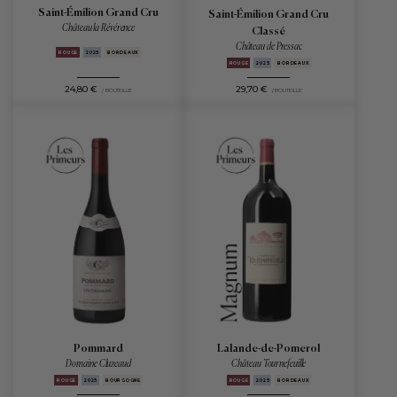
Saint-Émilion Grand Cru
Saint-Émilion Grand Cru
Château la Révérence
Classé
Château de Pressac
ROUGE
2025
BORDEAUX
ROUGE
2025
BORDEAUX
24,80 €
29,70 €
/ BOUTEILLE
/ BOUTEILLE
Pommard
Lalande-de-Pomerol
Domaine Cluzeaud
Château Tournefeuille
ROUGE
2025
BOURGOGNE
ROUGE
2025
BORDEAUX