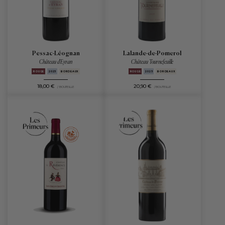
Pessac-Léognan
Lalande-de-Pomerol
Château d'Eyran
Château Tournefeuille
ROUGE
2025
BORDEAUX
ROUGE
2025
BORDEAUX
18,00 €
20,90 €
/ BOUTEILLE
/ BOUTEILLE