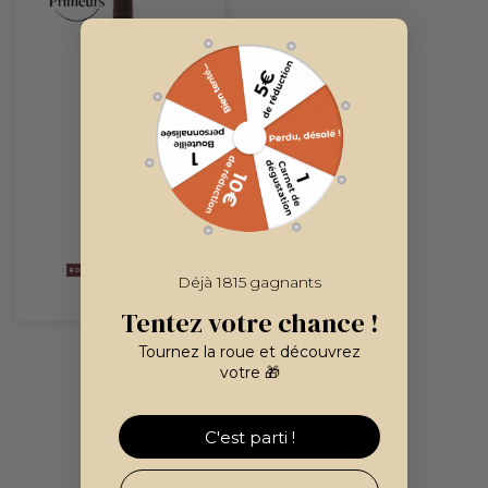
Pommard
Domaine Cluzeaud
ROUGE
2025
BOURGOGNE
Déjà 1815 gagnants
55,00 €
/ BOUTEILLE
Tentez votre chance !
Tournez la roue et découvrez
votre 🎁
C'est parti !