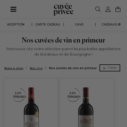
Aller
au
contenu
principal
ADOPTION
CARTE CADEAU
CAVE
CADEAUX 🎁
Nos cuvées de vin en primeur
Retrouvez vite notre sélection parmi les plus belles appellations
de Bordeaux et de Bourgogne !
Filtrer
Notre e-shop
Nos vins
Nos cuvées de vins en primeur