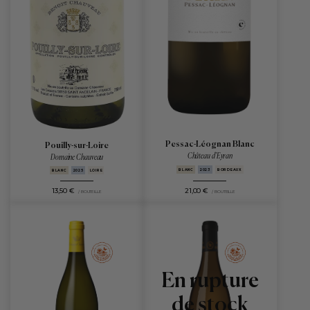
Pessac-Léognan Blanc
Pouilly-sur-Loire
Château d'Eyran
Domaine Chauveau
BLANC
2023
BORDEAUX
BLANC
2025
LOIRE
13,50 €
21,00 €
/ BOUTEILLE
/ BOUTEILLE
En rupture
de stock