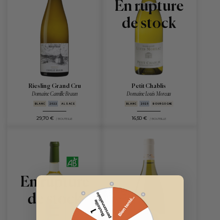
En rupture
de stock
Riesling Grand Cru
Petit Chablis
Domaine Camille Braun
Domaine Louis Moreau
BLANC
2022
ALSACE
BLANC
2025
BOURGOGNE
29,70 €
16,50 €
/ BOUTEILLE
/ BOUTEILLE
En rupture
de stock