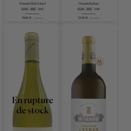
Domaine Michel Girard
Domaine Bedouet
BLANC
2025
LOIRE
BLANC
2023
LOIRE
19,50 €
12,00 €
/ BOUTEILLE
/ BOUTEILLE
En rupture
de stock