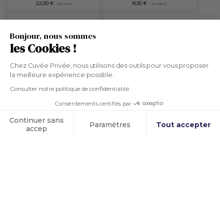
22,00 €
16,50 €
/ BOUTEILLE
/ BOUTEILLE
Bonjour, nous sommes
les Cookies !
Chez Cuvée Privée, nous utilisons des outils pour vous proposer
la meilleure expérience possible.
Consulter notre politique de confidentialité
Consentements certifiés par
Continuer sans
Cookies
Paramètres
Tout accepter
accep
Plateforme de Gestion du Consentement : Personnali
Axeptio consent
Muscadet
Pouilly-Fumé
Domaine Bedouet
Domaine Chauveau
Notre plateforme vous permet d'adapter et de gérer v
BLANC
2025
LOIRE
BLANC
2024
LOIRE
16,00 €
13,00 €
/ BOUTEILLE
/ BOUTEILLE