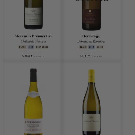
Mercurey Premier Cru
Hermitage
Château de Chamirey
Domaine des Remizières
BLANC
2023
BOURGOGNE
BLANC
2023
RHÔNE
50,00 €
51,00 €
/ BOUTEILLE
/ BOUTEILLE