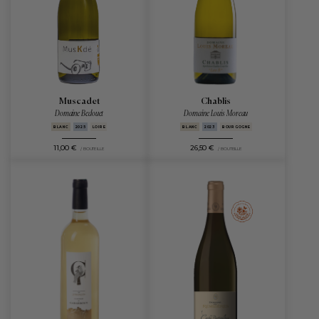
Muscadet
Chablis
Domaine Bedouet
Domaine Louis Moreau
BLANC
2025
LOIRE
BLANC
2023
BOURGOGNE
11,00 €
26,50 €
/ BOUTEILLE
/ BOUTEILLE