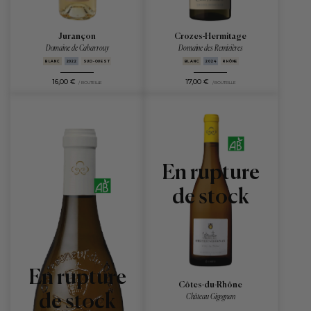
Jurançon
Crozes-Hermitage
Domaine de Cabarrouy
Domaine des Remizières
BLANC
2022
SUD-OUEST
BLANC
2024
RHÔNE
16,00 €
17,00 €
/ BOUTEILLE
/ BOUTEILLE
En rupture
de stock
En rupture
Côtes-du-Rhône
de stock
Château Gigognan