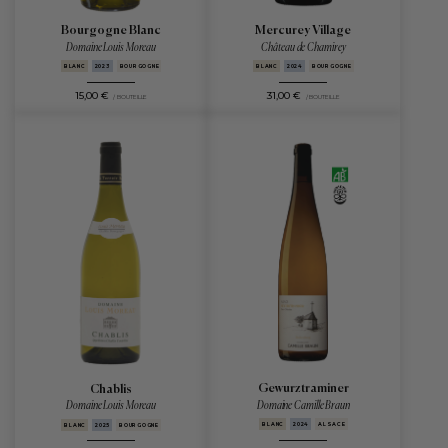
Bourgogne Blanc
Mercurey Village
Domaine Louis Moreau
Château de Chamirey
BLANC
2023
BOURGOGNE
BLANC
2024
BOURGOGNE
15,00 €
31,00 €
/ BOUTEILLE
/ BOUTEILLE
Gewurztraminer
Chablis
Domaine Camille Braun
Domaine Louis Moreau
BLANC
2024
ALSACE
BLANC
2025
BOURGOGNE