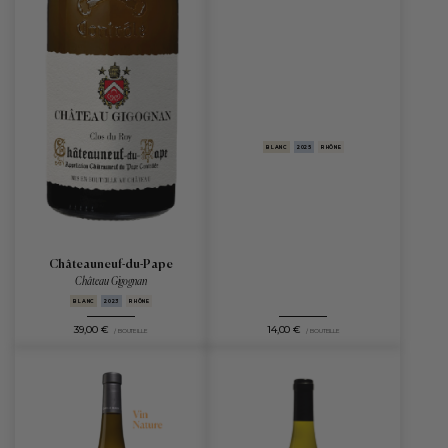
BLANC
2025
RHÔNE
Châteauneuf-du-Pape
Château Gigognan
BLANC
2023
RHÔNE
39,00 €
14,00 €
/ BOUTEILLE
/ BOUTEILLE