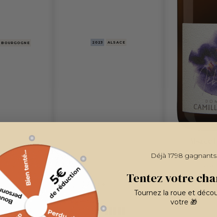
2023
ALSACE
BOURGOGNE
Alsace 
Domaine C
Déjà 1798 gagnants
2023
Tentez votre cha
22,70 
22,70 €
/ BOUTEILLE
/ BOUTEILLE
Tournez la roue et déco
votre 🎁