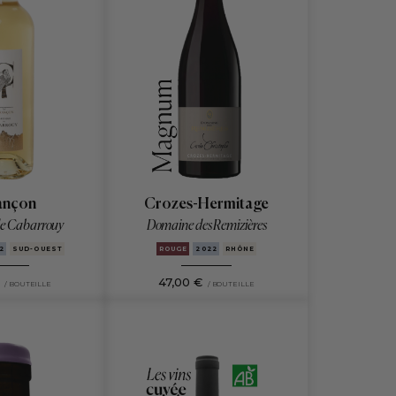
ançon
Crozes-Hermitage
e Cabarrouy
Domaine des Remizières
2
SUD-OUEST
ROUGE
2022
RHÔNE
47,00 €
/ BOUTEILLE
/ BOUTEILLE