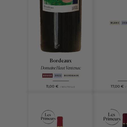
BLANC
20
Bordeaux
Domaine Haut Ventenac
ROUGE
2022
BORDEAUX
11,00 €
17,00 €
/ BOUTEILLE
/