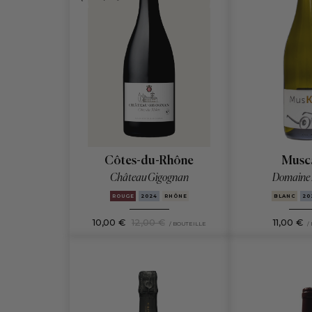
Musc
Côtes-du-Rhône
Domaine 
Château Gigognan
BLANC
20
ROUGE
2024
RHÔNE
10,00 €
12,00 €
11,00 €
/ BOUTEILLE
/