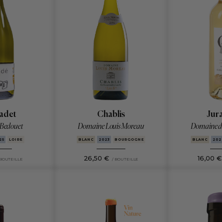
adet
Chablis
Jur
Bedouet
Domaine Louis Moreau
Domaine d
25
LOIRE
BLANC
2023
BOURGOGNE
BLANC
202
26,50 €
16,00 €
 BOUTEILLE
/ BOUTEILLE