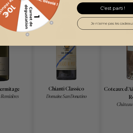
C'est parti !
Je n'aime pas les cadeau
Chianti Classico
ermitage
Coteaux d'A
Domaine San Donatino
 Remizières
R
Château 