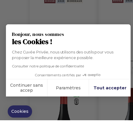
ROUGE
2025
ROUGE
2025
BORDEAUX
Bonjour, nous sommes
les Cookies !
Chez Cuvée Privée, nous utilisons des outils pour vous
proposer la meilleure expérience possible.
Consulter notre politique de confidentialité
50,20 €
24,80 €
/ BOUTEILLE
Consentements certifiés par
Continuer sans
Paramètres
Tout accepter
accep
Axeptio consent
Plateforme de Gestion du Consentement : Personna
Notre plateforme vous permet d'adapter et de gérer
Cookies