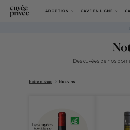
Aller
au
contenu
ADOPTION
CAVE EN LIGNE
CA
principal
Not
Des cuvées de nos doma
Notre e-shop
Nos vins